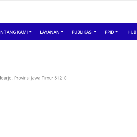
ENTANG KAMI
LAYANAN
PUBLIKASI
PPID
HUB
doarjo, Provinsi Jawa Timur 61218